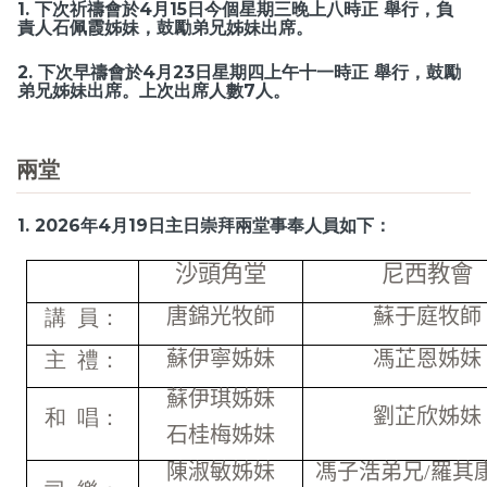
1. 下次祈禱會於4月15日今個星期三晚上八時正 舉行，負
責人石佩霞姊妹，鼓勵弟兄姊妹出席。
2. 下次早禱會於4月23日星期四上午十一時正 舉行，鼓勵
弟兄姊妹出席。上次出席人數7人。
兩堂
1. 2026年4月19日主日崇拜兩堂事奉人員如下：
沙頭角堂
尼西教會
唐錦光牧師
蘇于庭牧師
講 員：
蘇伊寧姊妹
馮芷恩姊妹
主 禮：
蘇伊琪姊妹
劉芷欣姊妹
和 唱：
石桂梅姊妹
陳淑敏姊妹
馮子浩弟兄
/
羅其