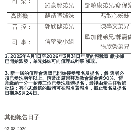
司 樂：
羅豪賢弟兄
鄧曉康弟兄
/
鄭偉
蘇靖暄姊妹
馮敏心姊妹
高影機
：
郭欣健弟兄
陳學文弟兄
音
控
：
歐加健弟兄
/
郭嘉
信望愛小組
司 事：
張欣榮弟兄
2. 2025年4月1日至2026年3月31日年度的報稅奉 獻收據
已開始派發，弟兄姊妹可向值理或幹事 領取。
3. 新一屆的值理會選舉已開始接受報名及提名，參 選者必
須已受洗兩年以上、恆常出席崇拜及教會聚會達90%、恆
常繳納十分一並獲三位已受洗肢體提名，最後由堂主任牧師
批核；有心志參選的肢體可在報名表報名，截止報名及提名
日期為5月24日。
其他報告日子
02-08-2026