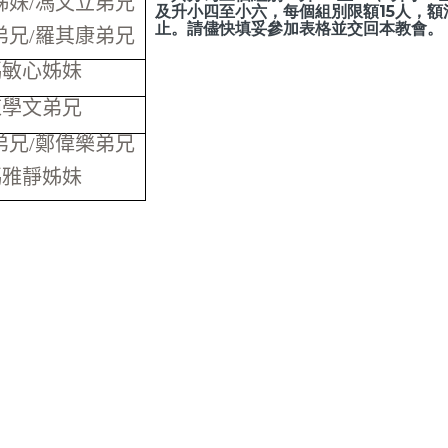
姊妹
/
馮文立弟兄
及升小四至小六，每個組別限額15人，額
止。請儘快填妥參加表格並交回本教會。
弟兄
/
羅其康弟兄
馮敏心姊妹
陳學文弟兄
弟兄
/
鄭偉樂弟兄
馮雅靜姊妹