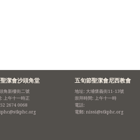
節聖潔會沙頭角堂
五旬節聖潔會尼西教會
沙頭角新樓街二號
地址: 大埔懷義街11-13號
: 上午十一時正
崇拜時間: 上午十一時
52 2674 0068
電話:
kphc@stkphc.org
電郵: nissi@stkphc.org