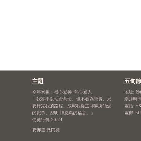
主題
五旬
今年異象：盡心愛神 熱心愛人
地址: 
「我卻不以性命為念、也不看為寶貴、只
崇拜時間
要行完我的路程、成就我從主耶穌所領受
電話: +8
的職事、證明 神恩惠的福音。」
電郵: st
使徒行傳 20:24
要佈道 做門徒