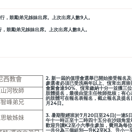
 舉行，鼓勵弟兄姊妹出席。上次出席人數9人。
舉行，鼓勵弟兄姊妹出席。上次出席人數8人。
2. 新一屆的值理會選舉已開始接受報名
尼西教會
參選者必須已受洗兩年以上、恆常出席崇
會聚會達90%、恆常繳納十分一並獲三
伍山河牧師
肢體提名，最後由堂主任牧師批核；有心
的肢體可在報名表報名，截止報名及提名
郭智峰弟兄
月24日。
3. 暑期聖經班於7月20日至24日(一連5
陳思敏姊妹
午十一時正至十二時四十五分在沙頭角堂
歡迎升讀K2至小六學生參加，費用為每位
一共分為三個組別—升K2至K3、升小一