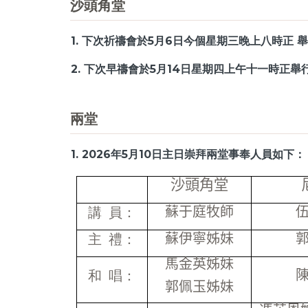
沙頭角堂
1. 下次祈禱會於5月6日今個星期三晚上八時正
2. 下次早禱會於5月14日星期四上午十一時正
兩堂
1. 2026年5月10日主日崇拜兩堂事奉人員如下：
沙頭角堂
蘇于庭牧師
講 員：
蘇伊寧姊妹
主 禮：
馬金英姊妹
和 唱：
郭佩玉姊妹