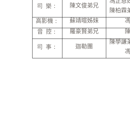
馮芷恩
陳文俊弟兄
司 樂：
陳柏霖
蘇靖暄姊妹
高影機
：
羅豪賢弟兄
音
控
：
陳學謙
迦勒團
司 事：