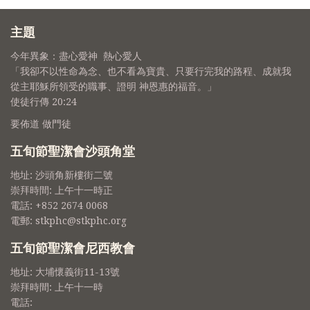
主題
今年異象：盡心愛神 熱心愛人
「我卻不以性命為念、也不看為寶貴、只要行完我的路程、成就我
從主耶穌所領受的職事、證明 神恩惠的福音。」
使徒行傳 20:24
要佈道 做門徒
五旬節聖潔會沙頭角堂
地址: 沙頭角新樓街二號
崇拜時間: 上午十一時正
電話: +852 2674 0068
電郵: stkphc@stkphc.org
五旬節聖潔會尼西教會
地址: 大埔懷義街11-13號
崇拜時間: 上午十一時
電話: