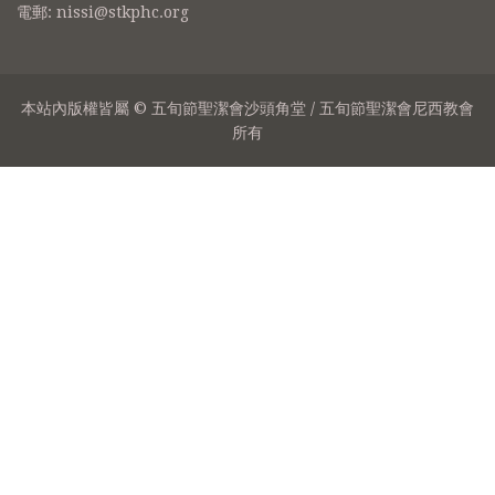
電郵: nissi@stkphc.org
本站內版權皆屬 © 五旬節聖潔會沙頭角堂 / 五旬節聖潔會尼西教會
所有