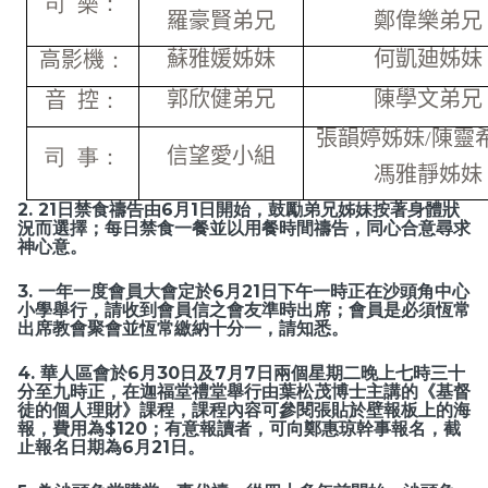
司 樂：
羅豪賢弟兄
鄭偉樂弟兄
蘇雅媛姊妹
何凱廸姊妹
高影機
：
郭欣健弟兄
陳學文弟兄
音
控
：
張韻婷姊妹
/
陳靈
信望愛小組
司 事：
馮雅靜姊妹
2. 21日禁食禱告由6月1日開始，鼓勵弟兄姊妹按著身體狀
況而選擇；每日禁食一餐並以用餐時間禱告，同心合意尋求
神心意。
3. 一年一度會員大會定於6月21日下午一時正在沙頭角中心
小學舉行，請收到會員信之會友準時出席；會員是必須恆常
出席教會聚會並恆常繳納十分一，請知悉。
4. 華人區會於6月30日及7月7日兩個星期二晚上七時三十
分至九時正，在迦福堂禮堂舉行由葉松茂博士主講的《基督
徒的個人理財》課程，課程內容可參閱張貼於壁報板上的海
報，費用為$120；有意報讀者，可向鄭惠琼幹事報名，截
止報名日期為6月21日。