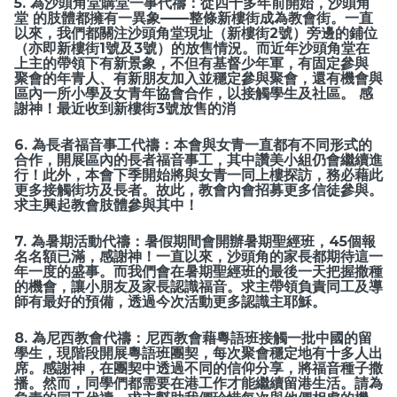
5. 為沙頭角堂購堂一事代禱：從四十多年前開始，沙頭角
堂 的肢體都擁有一異象——整條新樓街成為教會街。一直
以來，我們都關注沙頭角堂現址（新樓街2號）旁邊的鋪位
（亦即新樓街1號及3號）的放售情況。而近年沙頭角堂在
上主的帶領下有新景象，不但有基督少年軍，有固定參與
聚會的年青人、有新朋友加入並穩定參與聚會，還有機會與
區內一所小學及女青年協會合作，以接觸學生及社區。 感
謝神！最近收到新樓街3號放售的消
6. 為長者福音事工代禱：本會與女青一直都有不同形式的
合作，開展區內的長者福音事工，其中讚美小組仍會繼續進
行！此外，本會下季開始將與女青一同上樓探訪，務必藉此
更多接觸街坊及長者。故此，教會內會招募更多信徒參與。
求主興起教會肢體參與其中！
7. 為暑期活動代禱：暑假期間會開辦暑期聖經班，45個報
名名額已滿，感謝神！一直以來，沙頭角的家長都期待這一
年一度的盛事。而我們會在暑期聖經班的最後一天把握撒種
的機會，讓小朋友及家長認識福音。求主帶領負責同工及導
師有最好的預備，透過今次活動更多認識主耶穌。
8. 為尼西教會代禱：尼西教會藉粵語班接觸一批中國的留
學生，現階段開展粵語班團契，每次聚會穩定地有十多人出
席。感謝神，在團契中透過不同的信仰分享，將福音種子撒
播。然而，同學們都需要在港工作才能繼續留港生活。請為