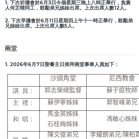
1. 下次祈禱會於6月3日今個星期三晚上八時正舉行，負責
人何芷晴同工，鼓勵弟兄姊妹出席。上次出席人數12人。
2. 下次早禱會於6月11日星期四上午十一時正舉行，鼓勵弟
兄姊妹出席。上次出席人數5人。
兩堂
1. 2026年6月7日聖餐主日崇拜兩堂事奉人員如下：
沙頭角堂
尼西教會
郭志榮總監督
蘇于庭牧師
講 員：
蘇伊寧姊妹
郭智峰弟兄
主 禮：
馬金英姊妹
馮敏心姊妹
和 唱：
石桂梅姊妹
陳文俊弟兄
李耀朗弟兄
/
陳柏