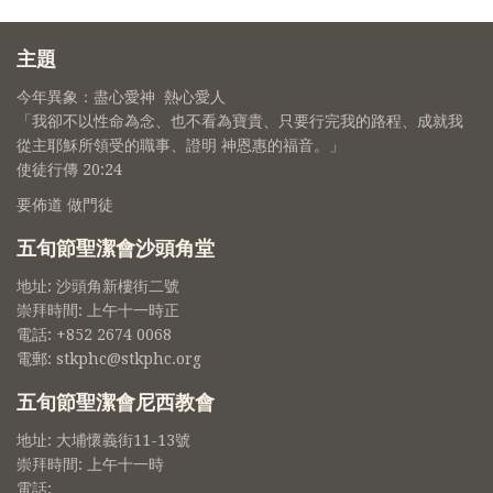
主題
今年異象：盡心愛神 熱心愛人
「我卻不以性命為念、也不看為寶貴、只要行完我的路程、成就我
從主耶穌所領受的職事、證明 神恩惠的福音。」
使徒行傳 20:24
要佈道 做門徒
五旬節聖潔會沙頭角堂
地址: 沙頭角新樓街二號
崇拜時間: 上午十一時正
電話: +852 2674 0068
電郵: stkphc@stkphc.org
五旬節聖潔會尼西教會
地址: 大埔懷義街11-13號
崇拜時間: 上午十一時
電話: