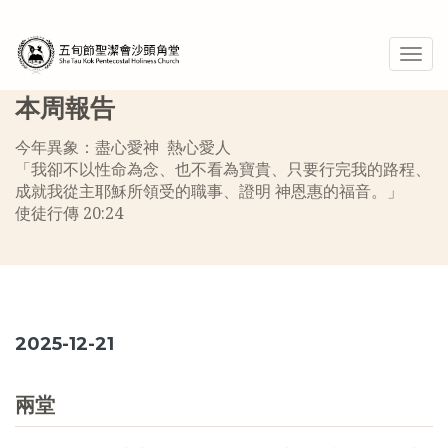
Togg
navig
本周報告
今年異象：盡心愛神 熱心愛人
「我卻不以性命為念、也不看為寶貴、只要行完我的路程、
成就我從主耶穌所領受的職事、證明 神恩惠的福音。」
使徒行傳 20:24
2025-12-21
兩堂