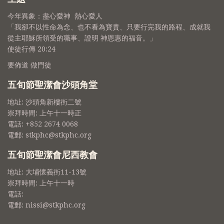
今年異象：盡心愛神 熱心愛人
「我卻不以性命為念、也不看為寶貴、只要行完我的路程、成就我
從主耶穌所領受的職事、證明 神恩惠的福音。」
使徒行傳 20:24
要佈道 做門徒
五旬節聖潔會沙頭角堂
地址: 沙頭角新樓街二號
崇拜時間: 上午十一時正
電話: +852 2674 0068
電郵: stkphc@stkphc.org
五旬節聖潔會尼西教會
地址: 大埔懷義街11-13號
崇拜時間: 上午十一時
電話:
電郵: nissi@stkphc.org