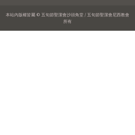
本站內版權皆屬 © 五旬節聖潔會沙頭角堂 / 五旬節聖潔會尼西教會
所有