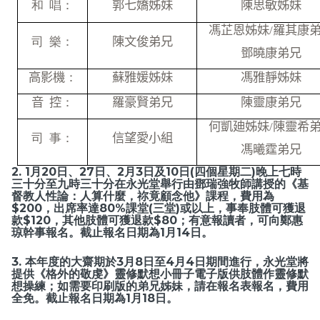
和 唱：
郭七嬌姊妹
陳思敏姊妹
馮芷恩姊妹
/
羅其康
司 樂：
陳文俊弟兄
鄧曉康弟兄
高影機
：
蘇雅媛姊妹
馮雅靜姊妹
音
控
：
羅豪賢弟兄
陳靈康弟兄
何凱廸姊妹
/
陳靈希
司 事：
信望愛小組
馮曦霆弟兄
2. 1月20日、27日、2月3日及10日(四個星期二)晚上七時
三十分至九時三十分在永光堂舉行由鄧瑞強牧師講授的《基
督教人性論：人算什麼，祢竟顧念他》課程，費用為
$200，出席率達80%課堂(三堂)或以上，事奉肢體可獲退
款$120，其他肢體可獲退款$80；有意報讀者，可向鄭惠
琼幹事報名。截止報名日期為1月14日。
3. 本年度的大齋期於3月8日至4月4日期間進行，永光堂將
提供《格外的敬虔》靈修默想小冊子電子版供肢體作靈修默
想操練；如需要印刷版的弟兄姊妹，請在報名表報名，費用
全免。截止報名日期為1月18日。